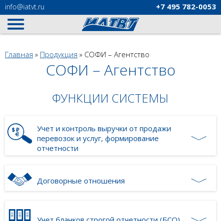
+7 495
782-0053
info
@iatvt.ru
Вы здесь
Главная
»
Продукция
»
СОФИ – Агентство
СОФИ – Агентство
ФУНКЦИИ СИСТЕМЫ
Учет и контроль выручки от продажи
перевозок и услуг, формирование
отчетности
Договорные отношения
Учет бланков строгой отчетности (БСО)