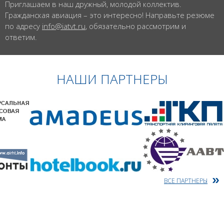
Приглашаем в наш дружный, молодой коллектив.
Гражданская авиация – это интересно! Направьте резюме
по адресу
info@iatvt.ru
, обязательно рассмотрим и
ответим.
НАШИ ПАРТНЕРЫ
ВСЕ ПАРТНЕРЫ