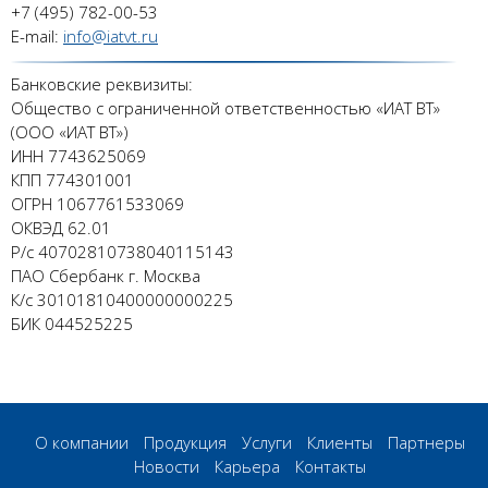
+7 (495) 782-00-53
E-mail:
info@iatvt.ru
Банковские реквизиты:
Общество с ограниченной ответственностью «ИАТ ВТ»
(ООО «ИАТ ВТ»)
ИНН 7743625069
КПП 774301001
ОГРН 1067761533069
ОКВЭД 62.01
Р/с 40702810738040115143
ПАО Сбербанк г. Москва
К/с 30101810400000000225
БИК 044525225
О компании
Продукция
Услуги
Клиенты
Партнеры
Новости
Карьера
Контакты